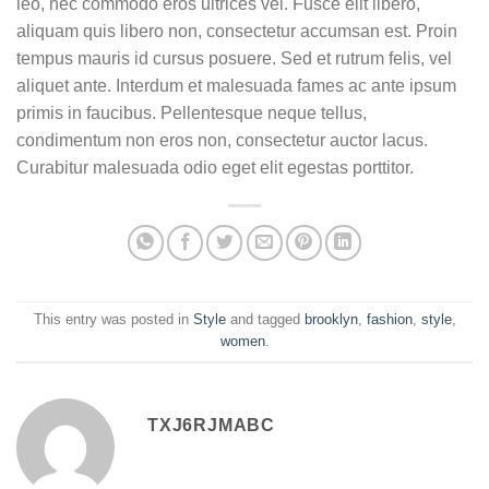
leo, nec commodo eros ultrices vel. Fusce elit libero,
aliquam quis libero non, consectetur accumsan est. Proin
tempus mauris id cursus posuere. Sed et rutrum felis, vel
aliquet ante. Interdum et malesuada fames ac ante ipsum
primis in faucibus. Pellentesque neque tellus,
condimentum non eros non, consectetur auctor lacus.
Curabitur malesuada odio eget elit egestas porttitor.
This entry was posted in
Style
and tagged
brooklyn
,
fashion
,
style
,
women
.
TXJ6RJMABC