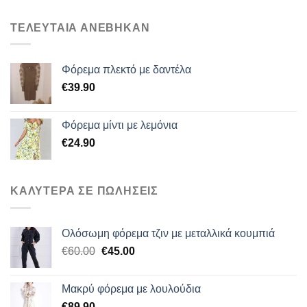
ΤΕΛΕΥΤΑΙΑ ΑΝΕΒΗΚΑΝ
Φόρεμα πλεκτό με δαντέλα
€
39.90
Φόρεμα μίντι με λεμόνια
€
24.90
ΚΑΛΥΤΕΡΑ ΣΕ ΠΩΛΗΣΕΙΣ
Ολόσωμη φόρεμα τζιν με μεταλλικά κουμπιά
Original
Η
€
60.00
€
45.00
price
τρέχουσα
was:
τιμή
Μακρύ φόρεμα με λουλούδια
€60.00.
είναι:
€
89.90