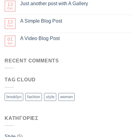
Just another post with A Gallery
13
Οκτ
A Simple Blog Post
13
Οκτ
A Video Blog Post
01
Ιαν
RECENT COMMENTS
TAG CLOUD
brooklyn
fashion
style
women
KΑΤΗΓΟΡΊΕΣ
Style
(5)