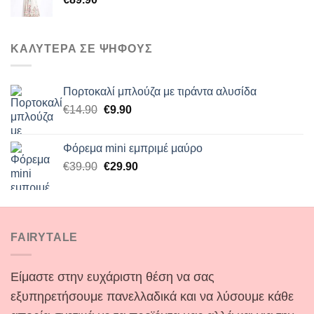
€45.00.
ΚΑΛΥΤΕΡΑ ΣΕ ΨΗΦΟΥΣ
Πορτοκαλί μπλούζα με τιράντα αλυσίδα
Original
Η
€
14.90
€
9.90
price
τρέχουσα
was:
τιμή
Φόρεμα mini εμπριμέ μαύρο
€14.90.
είναι:
Original
Η
€
39.90
€
29.90
€9.90.
price
τρέχουσα
was:
τιμή
€39.90.
είναι:
€29.90.
FAIRYTALE
Είμαστε στην ευχάριστη θέση να σας
εξυπηρετήσουμε πανελλαδικά και να λύσουμε κάθε