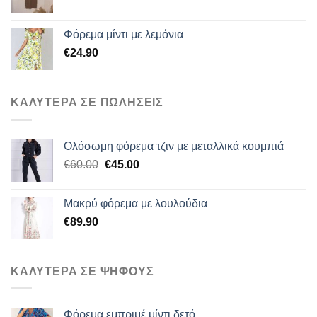
Φόρεμα μίντι με λεμόνια
€
24.90
ΚΑΛΥΤΕΡΑ ΣΕ ΠΩΛΗΣΕΙΣ
Ολόσωμη φόρεμα τζιν με μεταλλικά κουμπιά
Original
Η
€
60.00
€
45.00
price
τρέχουσα
was:
τιμή
Μακρύ φόρεμα με λουλούδια
€60.00.
είναι:
€
89.90
€45.00.
ΚΑΛΥΤΕΡΑ ΣΕ ΨΗΦΟΥΣ
Φόρεμα εμπριμέ μίντι δετό