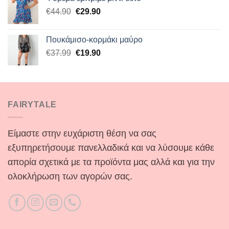
Original
Η
€
44.90
€
29.90
price
τρέχουσα
was:
τιμή
Πουκάμισο-κορμάκι μαύρο
€44.90.
είναι:
Original
Η
€
37.99
€
19.90
€29.90.
price
τρέχουσα
was:
τιμή
€37.99.
είναι:
€19.90.
FAIRYTALE
Είμαστε στην ευχάριστη θέση να σας
εξυπηρετήσουμε πανελλαδικά και να λύσουμε κάθε
απορία σχετικά με τα προϊόντα μας αλλά και για την
ολοκλήρωση των αγορών σας.