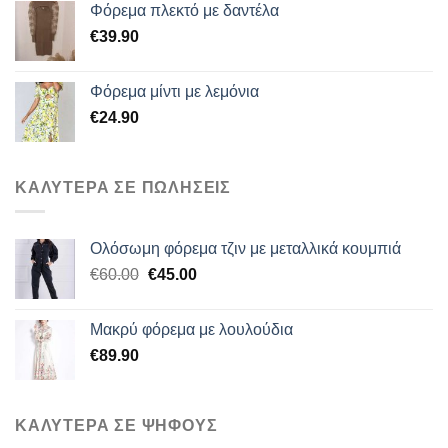
Φόρεμα πλεκτό με δαντέλα
€
39.90
Φόρεμα μίντι με λεμόνια
€
24.90
ΚΑΛΥΤΕΡΑ ΣΕ ΠΩΛΗΣΕΙΣ
Ολόσωμη φόρεμα τζιν με μεταλλικά κουμπιά
Original
Η
€
60.00
€
45.00
price
τρέχουσα
was:
τιμή
Μακρύ φόρεμα με λουλούδια
€60.00.
είναι:
€
89.90
€45.00.
ΚΑΛΥΤΕΡΑ ΣΕ ΨΗΦΟΥΣ