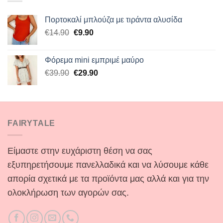
Πορτοκαλί μπλούζα με τιράντα αλυσίδα
Original
Η
€
14.90
€
9.90
price
τρέχουσα
was:
τιμή
Φόρεμα mini εμπριμέ μαύρο
€14.90.
είναι:
Original
Η
€
39.90
€
29.90
€9.90.
price
τρέχουσα
was:
τιμή
€39.90.
είναι:
€29.90.
FAIRYTALE
Είμαστε στην ευχάριστη θέση να σας
εξυπηρετήσουμε πανελλαδικά και να λύσουμε κάθε
απορία σχετικά με τα προϊόντα μας αλλά και για την
ολοκλήρωση των αγορών σας.