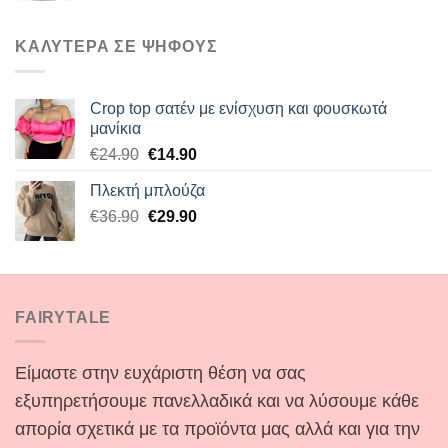
ΚΑΛΥΤΕΡΑ ΣΕ ΨΗΦΟΥΣ
Crop top σατέν με ενίσχυση και φουσκωτά
μανίκια
Original
Η
€
24.90
€
14.90
price
τρέχουσα
Πλεκτή μπλούζα
was:
τιμή
Original
Η
€
36.90
€24.90.
€
29.90
είναι:
price
τρέχουσα
€14.90.
was:
τιμή
€36.90.
είναι:
€29.90.
FAIRYTALE
Είμαστε στην ευχάριστη θέση να σας
εξυπηρετήσουμε πανελλαδικά και να λύσουμε κάθε
απορία σχετικά με τα προϊόντα μας αλλά και για την