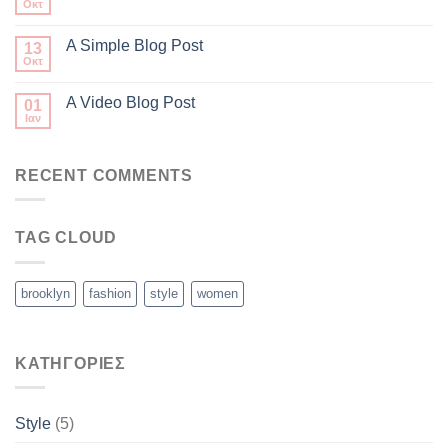
Οκτ
A Simple Blog Post
13
Οκτ
A Video Blog Post
01
Ιαν
RECENT COMMENTS
TAG CLOUD
brooklyn
fashion
style
women
KΑΤΗΓΟΡΊΕΣ
Style
(5)