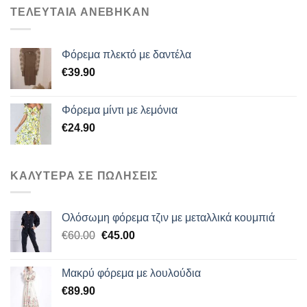
ΤΕΛΕΥΤΑΙΑ ΑΝΕΒΗΚΑΝ
Φόρεμα πλεκτό με δαντέλα
€
39.90
Φόρεμα μίντι με λεμόνια
€
24.90
ΚΑΛΥΤΕΡΑ ΣΕ ΠΩΛΗΣΕΙΣ
Ολόσωμη φόρεμα τζιν με μεταλλικά κουμπιά
Original
Η
€
60.00
€
45.00
price
τρέχουσα
was:
τιμή
Μακρύ φόρεμα με λουλούδια
€60.00.
είναι:
€
89.90
€45.00.