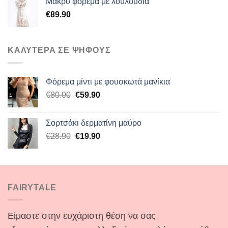
Μακρύ φόρεμα με λουλούδια
€60.00.
είναι:
€
89.90
€45.00.
ΚΑΛΥΤΕΡΑ ΣΕ ΨΗΦΟΥΣ
Φόρεμα μίντι με φουσκωτά μανίκια
Original
Η
€
80.00
€
59.90
price
τρέχουσα
was:
τιμή
Σορτσάκι δερματίνη μαύρο
€80.00.
είναι:
Original
Η
€
28.90
€
19.90
€59.90.
price
τρέχουσα
was:
τιμή
€28.90.
είναι:
€19.90.
FAIRYTALE
Είμαστε στην ευχάριστη θέση να σας