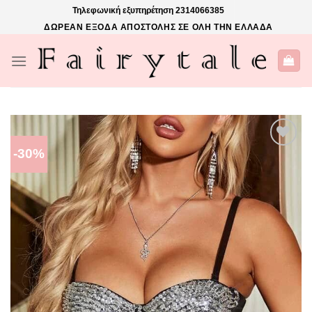
Skip
Τηλεφωνική εξυπηρέτηση
2314066385
to
ΔΩΡΕΑΝ ΕΞΟΔΑ ΑΠΟΣΤΟΛΗΣ ΣΕ ΟΛΗ ΤΗΝ ΕΛΛΑΔΑ
content
-30%
ΠΡΌΣΘΉΚΗ
ΣΤΗΝ ΛΊΣΤΑ
ΕΠΙΘΥΜΙΏΝ