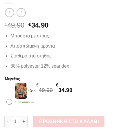
Original
Η
49.90
34.90
€
€
price
τρέχουσα
Μπούστο με στρας
was:
τιμή
€49.90.
είναι:
Αποσπώμενη τιράντα
€34.90.
Σταθερό στο στήθος
88% polyester 12% spandex
Μέγεθος
Original price was: €49.90.
Η τρέχουσα τιμή είναι:
€
€
49.90
34.90
-
S
-
1 σε απόθεμα
Μπούστο με στρας ποσότητα
ΠΡΟΣΘΉΚΗ ΣΤΟ ΚΑΛΆΘΙ