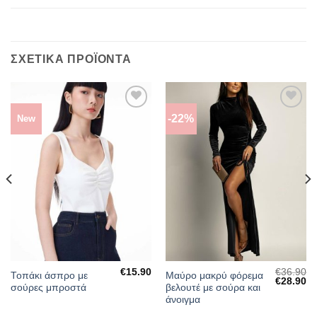
ΣΧΕΤΙΚΆ ΠΡΟΪΌΝΤΑ
-22%
New
ΠΡΌΣΘΉΚΗ
ΠΡΌΣΘΉΚΗ
ΣΤΗΝ
ΣΤΗΝ
ΛΊΣΤΑ
ΛΊΣΤΑ
ΕΠΙΘΥΜΙΏΝ
ΕΠΙΘΥΜΙΏΝ
€
15.90
€
36.90
Τοπάκι άσπρο με
Μαύρο μακρύ φόρεμα
Original
Η
€
28.90
σούρες μπροστά
βελουτέ με σούρα και
price
τρ
was:
τι
άνοιγμα
€36.90.
είν