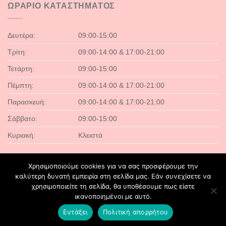
ΩΡΑΡΙΟ ΚΑΤΑΣΤΗΜΑΤΟΣ
Δευτέρα:
09:00-15:00
Τρίτη:
09:00-14:00 & 17:00-21:00
Τετάρτη:
09:00-15:00
Πέμπτη:
09:00-14:00 & 17:00-21:00
Παρασκευή:
09:00-14:00 & 17:00-21:00
Σάββατο:
09:00-15:00
Κυριακή:
Κλειστά
Χρησιμοποιούμε cookies για να σας προσφέρουμε την
καλύτερη δυνατή εμπειρία στη σελίδα μας. Εάν συνεχίσετε να
χρησιμοποιείτε τη σελίδα, θα υποθέσουμε πως είστε
ικανοποιημένοι με αυτό.
CONTACT
Εντάξει
Πολιτική απορρήτου
Copyright 2026 ©
Fairytaleluxury