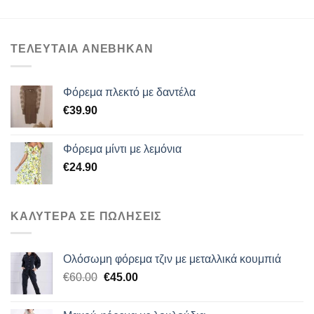
€2
ΤΕΛΕΥΤΑΙΑ ΑΝΕΒΗΚΑΝ
Φόρεμα πλεκτό με δαντέλα
€
39.90
Φόρεμα μίντι με λεμόνια
€
24.90
ΚΑΛΥΤΕΡΑ ΣΕ ΠΩΛΗΣΕΙΣ
Ολόσωμη φόρεμα τζιν με μεταλλικά κουμπιά
Original
Η
€
60.00
€
45.00
price
τρέχουσα
was:
τιμή