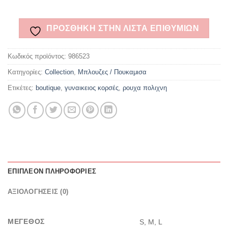
ΠΡΌΣΘΉΚΗ ΣΤΗΝ ΛΊΣΤΑ ΕΠΙΘΥΜΙΏΝ
Κωδικός προϊόντος:
986523
Κατηγορίες:
Collection
,
Μπλουζες / Πουκαμισα
Ετικέτες:
boutique
,
γυναικειος κορσές
,
ρουχα πολιχνη
ΕΠΙΠΛΈΟΝ ΠΛΗΡΟΦΟΡΊΕΣ
ΑΞΙΟΛΟΓΉΣΕΙΣ (0)
ΜΈΓΕΘΟΣ
S, M, L