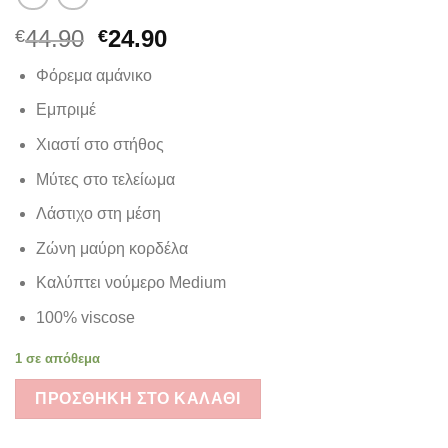
Original
Η
44.90
24.90
€
€
price
τρέχουσα
Φόρεμα αμάνικο
was:
τιμή
€44.90.
είναι:
Εμπριμέ
€24.90.
Χιαστί στο στήθος
Μύτες στο τελείωμα
Λάστιχο στη μέση
Ζώνη μαύρη κορδέλα
Καλύπτει νούμερο Medium
100% viscose
1 σε απόθεμα
ΠΡΟΣΘΉΚΗ ΣΤΟ ΚΑΛΆΘΙ