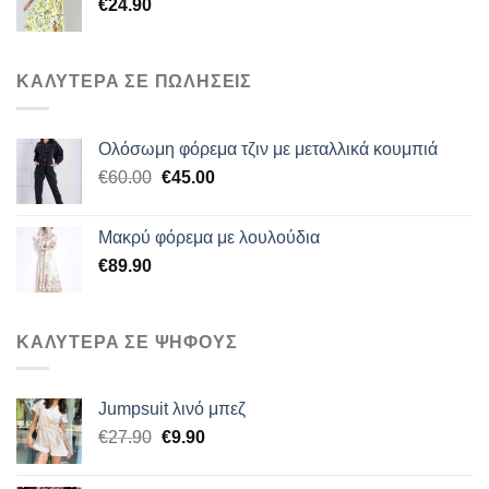
€
24.90
ΚΑΛΥΤΕΡΑ ΣΕ ΠΩΛΗΣΕΙΣ
Ολόσωμη φόρεμα τζιν με μεταλλικά κουμπιά
Original
Η
€
60.00
€
45.00
price
τρέχουσα
was:
τιμή
Μακρύ φόρεμα με λουλούδια
€60.00.
είναι:
€
89.90
€45.00.
ΚΑΛΥΤΕΡΑ ΣΕ ΨΗΦΟΥΣ
Jumpsuit λινό μπεζ
Original
Η
€
27.90
€
9.90
price
τρέχουσα
was:
τιμή