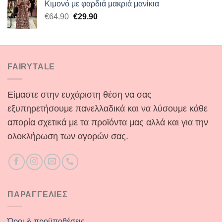
Κιμονό με φαρδιά μακριά μανίκια
€27.90.
είναι:
Original
Η
€
64.90
€
29.90
€9.90.
price
τρέχουσα
was:
τιμή
€64.90.
είναι:
€29.90.
FAIRYTALE
Είμαστε στην ευχάριστη θέση να σας
εξυπηρετήσουμε πανελλαδικά και να λύσουμε κάθε
απορία σχετικά με τα προϊόντα μας αλλά και για την
ολοκλήρωση των αγορών σας.
ΠΑΡΑΓΓΕΛΙΕΣ
Όροι & προϋποθέσεις