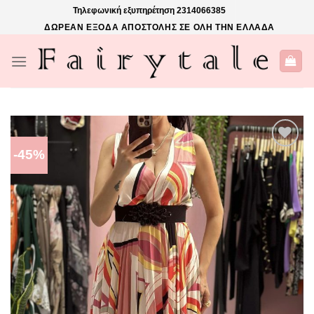
Skip
Τηλεφωνική εξυπηρέτηση
2314066385
to
ΔΩΡΕΑΝ ΕΞΟΔΑ ΑΠΟΣΤΟΛΗΣ ΣΕ ΟΛΗ ΤΗΝ ΕΛΛΑΔΑ
content
-45%
ΠΡΌΣΘΉΚΗ
ΣΤΗΝ ΛΊΣΤΑ
ΕΠΙΘΥΜΙΏΝ