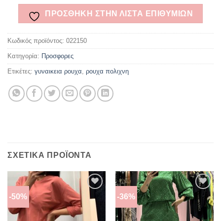
ΠΡΌΣΘΉΚΗ ΣΤΗΝ ΛΊΣΤΑ ΕΠΙΘΥΜΙΏΝ
Κωδικός προϊόντος:
022150
Κατηγορία:
Προσφορες
Ετικέτες:
γυναικεια ρουχα
,
ρουχα πολιχνη
ΣΧΕΤΙΚΆ ΠΡΟΪΌΝΤΑ
-50%
-36%
ΠΡΌΣΘΉΚΗ
ΠΡΌΣΘΉΚΗ