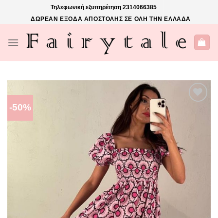
Skip
Τηλεφωνική εξυπηρέτηση
2314066385
to
ΔΩΡΕΑΝ ΕΞΟΔΑ ΑΠΟΣΤΟΛΗΣ ΣΕ ΟΛΗ ΤΗΝ ΕΛΛΑΔΑ
content
-50%
ΠΡΌΣΘΉΚΗ
ΣΤΗΝ ΛΊΣΤΑ
ΕΠΙΘΥΜΙΏΝ