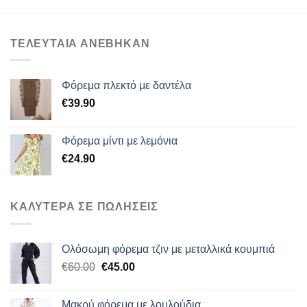
ΤΕΛΕΥΤΑΙΑ ΑΝΕΒΗΚΑΝ
Φόρεμα πλεκτό με δαντέλα
€
39.90
Φόρεμα μίντι με λεμόνια
€
24.90
ΚΑΛΥΤΕΡΑ ΣΕ ΠΩΛΗΣΕΙΣ
Ολόσωμη φόρεμα τζιν με μεταλλικά κουμπιά
Original
Η
€
60.00
€
45.00
price
τρέχουσα
was:
τιμή
Μακρύ φόρεμα με λουλούδια