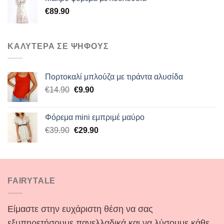
€60.00.
είναι:
€
89.90
€45.00.
ΚΑΛΥΤΕΡΑ ΣΕ ΨΗΦΟΥΣ
Πορτοκαλί μπλούζα με τιράντα αλυσίδα
Original
Η
€
14.90
€
9.90
price
τρέχουσα
was:
τιμή
Φόρεμα mini εμπριμέ μαύρο
€14.90.
είναι:
Original
Η
€
39.90
€
29.90
€9.90.
price
τρέχουσα
was:
τιμή
€39.90.
είναι:
€29.90.
FAIRYTALE
Είμαστε στην ευχάριστη θέση να σας
εξυπηρετήσουμε πανελλαδικά και να λύσουμε κάθε