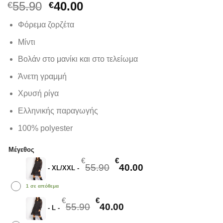
Original
Η
55.90
40.00
€
€
price
τρέχουσα
Φόρεμα ζορζέτα
was:
τιμή
€55.90.
είναι:
Μίντι
€40.00.
Βολάν στο μανίκι και στο τελείωμα
Άνετη γραμμή
Χρυσή ρίγα
Ελληνικής παραγωγής
100% polyester
Μέγεθος
Original price was: €55.
Η τρέχουσα τιμή ε
€
€
55.90
40.00
-
XL/XXL
-
1 σε απόθεμα
Original price was: €55.90.
Η τρέχουσα τιμή είναι:
€
€
55.90
40.00
-
L
-