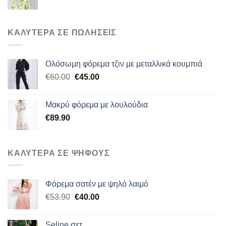
ΚΑΛΥΤΕΡΑ ΣΕ ΠΩΛΗΣΕΙΣ
Ολόσωμη φόρεμα τζιν με μεταλλικά κουμπιά
Original
Η
€
60.00
€
45.00
price
τρέχουσα
was:
τιμή
Μακρύ φόρεμα με λουλούδια
€60.00.
είναι:
€
89.90
€45.00.
ΚΑΛΥΤΕΡΑ ΣΕ ΨΗΦΟΥΣ
Φόρεμα σατέν με ψηλό λαιμό
Original
Η
€
53.90
€
40.00
price
τρέχουσα
was:
τιμή
Seline σετ