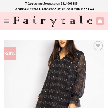
Skip
Τηλεφωνική εξυπηρέτηση
2314066385
to
ΔΩΡΕΑΝ ΕΞΟΔΑ ΑΠΟΣΤΟΛΗΣ ΣΕ ΟΛΗ ΤΗΝ ΕΛΛΑΔΑ
content
-28%
ΠΡΌΣΘΉΚΗ
ΣΤΗΝ ΛΊΣΤΑ
ΕΠΙΘΥΜΙΏΝ