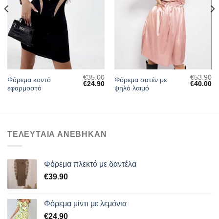
ΛΊΣΤΑ
ΛΊΣΤΑ
ΕΠΙΘΥΜΙΏΝ
ΕΠΙΘΥΜΙΏΝ
€
35.00
€
53.90
Φόρεμα κοντό
Φόρεμα σατέν με
Η
Original
Η
Original
Η
€
24.90
€
40.00
εφαρμοστό
ψηλό λαιμό
τρέχουσα
price
τρέχουσα
price
τρ
τιμή
was:
τιμή
was:
τι
ίναι:
€35.00.
είναι:
€53.90.
είν
€24.90.
€24.90.
€4
ΤΕΛΕΥΤΑΙΑ ΑΝΕΒΗΚΑΝ
Φόρεμα πλεκτό με δαντέλα
€
39.90
Φόρεμα μίντι με λεμόνια
€
24.90