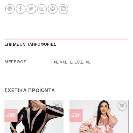
ΕΠΙΠΛΈΟΝ ΠΛΗΡΟΦΟΡΊΕΣ
ΜΈΓΕΘΟΣ
XL/XXL, L, L/XL, XL
ΣΧΕΤΙΚΆ ΠΡΟΪΌΝΤΑ
-29%
-26%
ΠΡΌΣΘΉΚΗ
ΠΡΌΣΘΉΚΗ
ΣΤΗΝ
ΣΤΗΝ