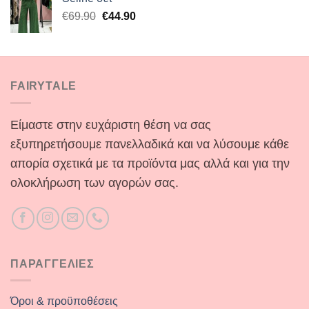
€53.90.
είναι:
Original
Η
€
69.90
€
44.90
€40.00.
price
τρέχουσα
was:
τιμή
€69.90.
είναι:
€44.90.
FAIRYTALE
Είμαστε στην ευχάριστη θέση να σας
εξυπηρετήσουμε πανελλαδικά και να λύσουμε κάθε
απορία σχετικά με τα προϊόντα μας αλλά και για την
ολοκλήρωση των αγορών σας.
ΠΑΡΑΓΓΕΛΙΕΣ
Όροι & προϋποθέσεις