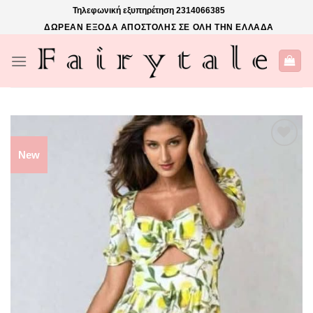
Skip
Τηλεφωνική εξυπηρέτηση
2314066385
to
ΔΩΡΕΑΝ ΕΞΟΔΑ ΑΠΟΣΤΟΛΗΣ ΣΕ ΟΛΗ ΤΗΝ ΕΛΛΑΔΑ
content
New
ΠΡΌΣΘΉΚΗ
ΣΤΗΝ ΛΊΣΤΑ
ΕΠΙΘΥΜΙΏΝ