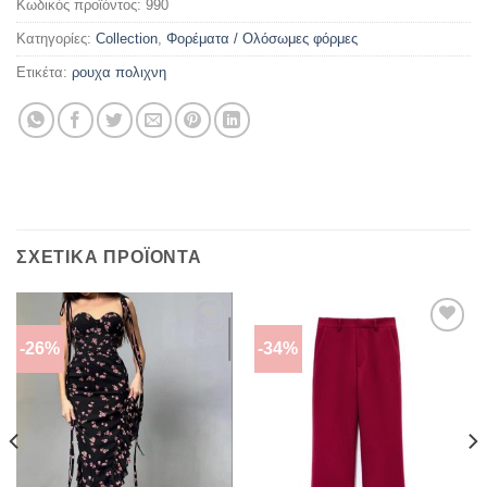
Κωδικός προϊόντος:
990
Κατηγορίες:
Collection
,
Φορέματα / Ολόσωμες φόρμες
Ετικέτα:
ρουχα πολιχνη
ΣΧΕΤΙΚΆ ΠΡΟΪΌΝΤΑ
-26%
-34%
ΠΡΌΣΘΉΚΗ
ΠΡΌΣΘΉΚΗ
ΣΤΗΝ
ΣΤΗΝ
ΛΊΣΤΑ
ΛΊΣΤΑ
ΕΠΙΘΥΜΙΏΝ
ΕΠΙΘΥΜΙΏΝ