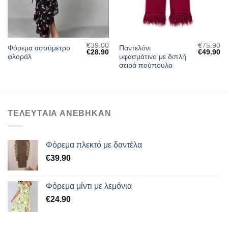
€
39.00
€
75.90
Φόρεμα ασσύμετρο
Παντελόνι
Original
Η
Original
Η
€
28.90
€
49.90
φλοράλ
υφασμάτινο με διπλή
price
τρέχουσα
price
τρ
was:
τιμή
was:
τι
σειρά πούπουλα
€39.00.
είναι:
€75.90.
είν
€28.90.
€4
ΤΕΛΕΥΤΑΙΑ ΑΝΕΒΗΚΑΝ
Φόρεμα πλεκτό με δαντέλα
€
39.90
Φόρεμα μίντι με λεμόνια
€
24.90