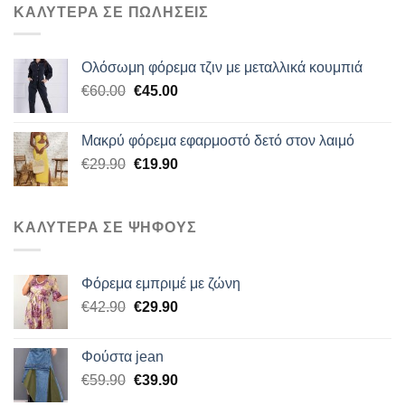
ΚΑΛΥΤΕΡΑ ΣΕ ΠΩΛΗΣΕΙΣ
Ολόσωμη φόρεμα τζιν με μεταλλικά κουμπιά
Original
Η
€
60.00
€
45.00
price
τρέχουσα
was:
τιμή
Μακρύ φόρεμα εφαρμοστό δετό στον λαιμό
€60.00.
είναι:
Original
Η
€
29.90
€
19.90
€45.00.
price
τρέχουσα
was:
τιμή
€29.90.
είναι:
ΚΑΛΥΤΕΡΑ ΣΕ ΨΗΦΟΥΣ
€19.90.
Φόρεμα εμπριμέ με ζώνη
Original
Η
€
42.90
€
29.90
price
τρέχουσα
was:
τιμή
Φούστα jean
€42.90.
είναι:
Original
Η
€
59.90
€
39.90
€29.90.
price
τρέχουσα