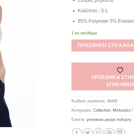
Σούρες μπροστά
Καλύπτει : S-L
95% Polyester 5% Elastan
1 σε απόθεμα
ΠΡΟΣΘΉΚΗ ΣΤΟ ΚΑΛΆ
ΠΡΌΣΘΉΚΗ ΣΤΗΝ
ΕΠΙΘΥΜΙΏ
Κωδικός προϊόντος:
44445
Κατηγορίες:
Collection
,
Μπλουζες /
Ετικέτα:
γυναικεια ρουχα πολιχνη