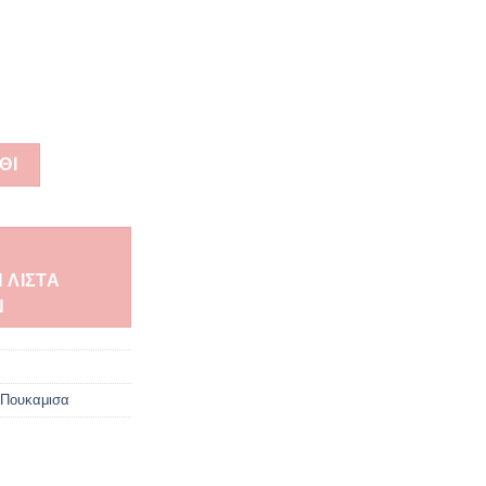
ΘΙ
 ΛΊΣΤΑ
Ν
 Πουκαμισα