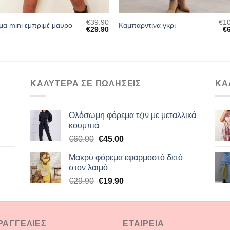
€
39.90
€
1
μα mini εμπριμέ μαύρο
Καμπαρντίνα γκρι
Original
Η
Or
€
29.90
€
α
price
τρέχουσα
pr
was:
τιμή
wa
€39.90.
είναι:
€1
€29.90.
ΚΑΛΥΤΕΡΑ ΣΕ ΠΩΛΗΣΕΙΣ
ΚΑ
Ολόσωμη φόρεμα τζιν με μεταλλικά
κουμπιά
Original
Η
€
60.00
€
45.00
price
τρέχουσα
Μακρύ φόρεμα εφαρμοστό δετό
was:
τιμή
στον λαιμό
€60.00.
είναι:
Original
Η
€
29.90
€
19.90
€45.00.
price
τρέχουσα
was:
τιμή
€29.90.
είναι:
ΡΑΓΓΕΛΙΕΣ
ΕΤΑΙΡΕΙΑ
€19.90.