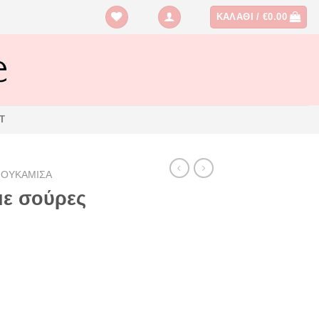
ΚΑΛΆΘΙ /
€
0.00
T
ΠΟΥΚΑΜΙΣΑ
με σούρες