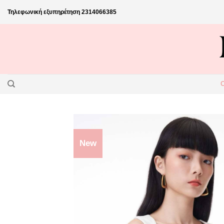
Skip
Τηλεφωνική εξυπηρέτηση
2314066385
to
content
New