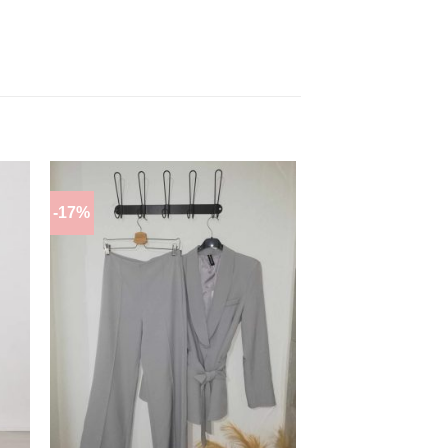
-17%
Η
ΠΡΌΣΘΉΚΗ
ΣΤΗΝ
ΛΊΣΤΑ
Ν
ΕΠΙΘΥΜΙΏΝ