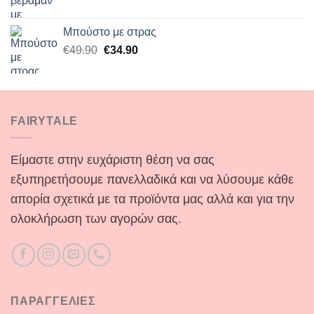
price
τρέχουσα
was:
τιμή
Μπούστο με στρας
€54.90.
είναι:
Original
Η
€
49.90
€
34.90
€34.90.
price
τρέχουσα
was:
τιμή
€49.90.
είναι:
€34.90.
FAIRYTALE
Είμαστε στην ευχάριστη θέση να σας
εξυπηρετήσουμε πανελλαδικά και να λύσουμε κάθε
απορία σχετικά με τα προϊόντα μας αλλά και για την
ολοκλήρωση των αγορών σας.
ΠΑΡΑΓΓΕΛΙΕΣ