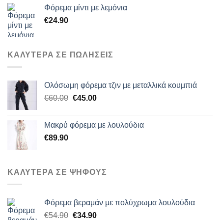
Φόρεμα μίντι με λεμόνια
€
24.90
ΚΑΛΥΤΕΡΑ ΣΕ ΠΩΛΗΣΕΙΣ
Ολόσωμη φόρεμα τζιν με μεταλλικά κουμπιά
Original
Η
€
60.00
€
45.00
price
τρέχουσα
was:
τιμή
Μακρύ φόρεμα με λουλούδια
€60.00.
είναι:
€
89.90
€45.00.
ΚΑΛΥΤΕΡΑ ΣΕ ΨΗΦΟΥΣ
Φόρεμα βεραμάν με πολύχρωμα λουλούδια
Original
Η
€
54.90
€
34.90