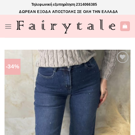
Skip
Τηλεφωνική εξυπηρέτηση
2314066385
to
ΔΩΡΕΑΝ ΕΞΟΔΑ ΑΠΟΣΤΟΛΗΣ ΣΕ ΟΛΗ ΤΗΝ ΕΛΛΑΔΑ
content
-34%
ΠΡΌΣΘΉΚΗ
ΣΤΗΝ ΛΊΣΤΑ
ΕΠΙΘΥΜΙΏΝ