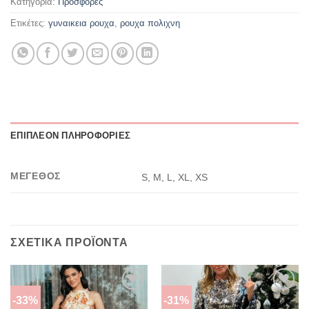
Κατηγορία:
Προσφορες
Ετικέτες:
γυναικεια ρουχα
,
ρουχα πολιχνη
ΕΠΙΠΛΈΟΝ ΠΛΗΡΟΦΟΡΊΕΣ
ΜΈΓΕΘΟΣ
S, M, L, XL, XS
ΣΧΕΤΙΚΆ ΠΡΟΪΌΝΤΑ
-33%
-31%