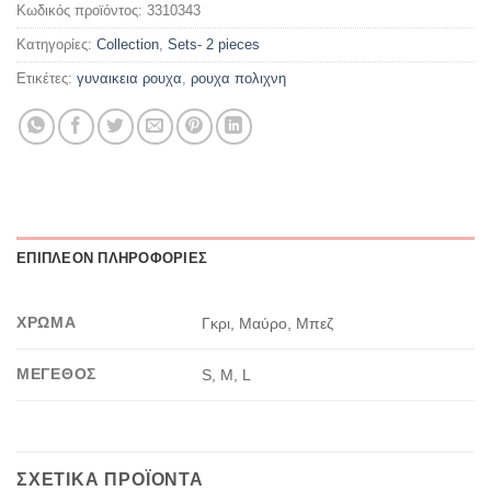
Κωδικός προϊόντος:
3310343
Κατηγορίες:
Collection
,
Sets- 2 pieces
Ετικέτες:
γυναικεια ρουχα
,
ρουχα πολιχνη
ΕΠΙΠΛΈΟΝ ΠΛΗΡΟΦΟΡΊΕΣ
ΧΡΏΜΑ
Γκρι, Μαύρο, Μπεζ
ΜΈΓΕΘΟΣ
S, M, L
ΣΧΕΤΙΚΆ ΠΡΟΪΌΝΤΑ