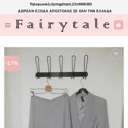
Skip
Τηλεφωνική εξυπηρέτηση
2314066385
to
ΔΩΡΕΑΝ ΕΞΟΔΑ ΑΠΟΣΤΟΛΗΣ ΣΕ ΟΛΗ ΤΗΝ ΕΛΛΑΔΑ
content
-17%
ΠΡΌΣΘΉΚΗ
ΣΤΗΝ ΛΊΣΤΑ
ΕΠΙΘΥΜΙΏΝ