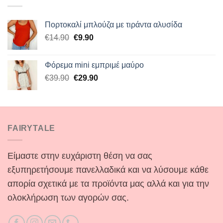
Πορτοκαλί μπλούζα με τιράντα αλυσίδα
Original
Η
€
14.90
€
9.90
price
τρέχουσα
was:
τιμή
Φόρεμα mini εμπριμέ μαύρο
€14.90.
είναι:
Original
Η
€
39.90
€
29.90
€9.90.
price
τρέχουσα
was:
τιμή
€39.90.
είναι:
€29.90.
FAIRYTALE
Είμαστε στην ευχάριστη θέση να σας
εξυπηρετήσουμε πανελλαδικά και να λύσουμε κάθε
απορία σχετικά με τα προϊόντα μας αλλά και για την
ολοκλήρωση των αγορών σας.