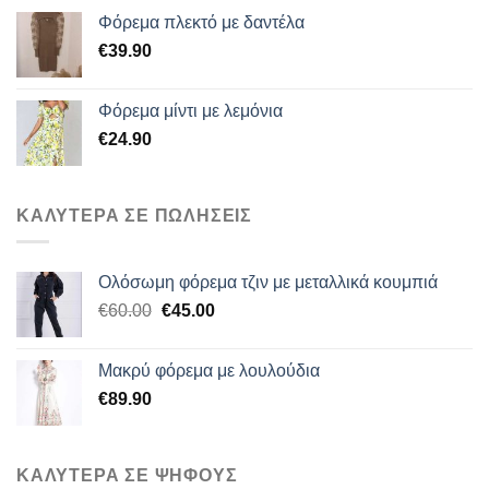
Φόρεμα πλεκτό με δαντέλα
€
39.90
Φόρεμα μίντι με λεμόνια
€
24.90
ΚΑΛΥΤΕΡΑ ΣΕ ΠΩΛΗΣΕΙΣ
Ολόσωμη φόρεμα τζιν με μεταλλικά κουμπιά
Original
Η
€
60.00
€
45.00
price
τρέχουσα
was:
τιμή
Μακρύ φόρεμα με λουλούδια
€60.00.
είναι:
€
89.90
€45.00.
ΚΑΛΥΤΕΡΑ ΣΕ ΨΗΦΟΥΣ