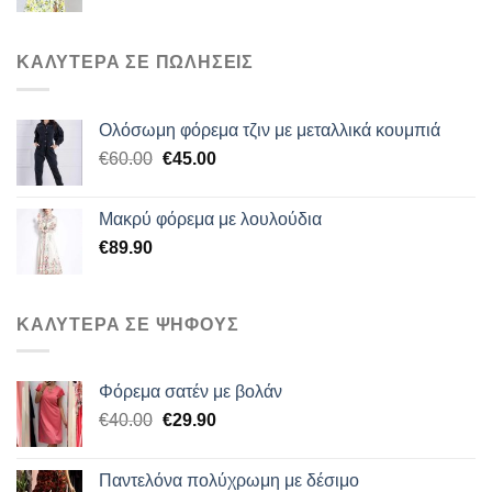
ΚΑΛΥΤΕΡΑ ΣΕ ΠΩΛΗΣΕΙΣ
Ολόσωμη φόρεμα τζιν με μεταλλικά κουμπιά
Original
Η
€
60.00
€
45.00
price
τρέχουσα
was:
τιμή
Μακρύ φόρεμα με λουλούδια
€60.00.
είναι:
€
89.90
€45.00.
ΚΑΛΥΤΕΡΑ ΣΕ ΨΗΦΟΥΣ
Φόρεμα σατέν με βολάν
Original
Η
€
40.00
€
29.90
price
τρέχουσα
was:
τιμή
Παντελόνα πολύχρωμη με δέσιμο
€40.00.
είναι: