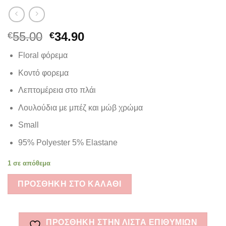
Original
Η
55.00
34.90
€
€
price
τρέχουσα
Floral φόρεμα
was:
τιμή
€55.00.
είναι:
Κοντό φορεμα
€34.90.
Λεπτομέρεια στο πλάι
Λουλούδια με μπέζ και μώβ χρώμα
Small
95% Polyester 5% Elastane
1 σε απόθεμα
ΠΡΟΣΘΉΚΗ ΣΤΟ ΚΑΛΆΘΙ
ΠΡΌΣΘΉΚΗ ΣΤΗΝ ΛΊΣΤΑ ΕΠΙΘΥΜΙΏΝ