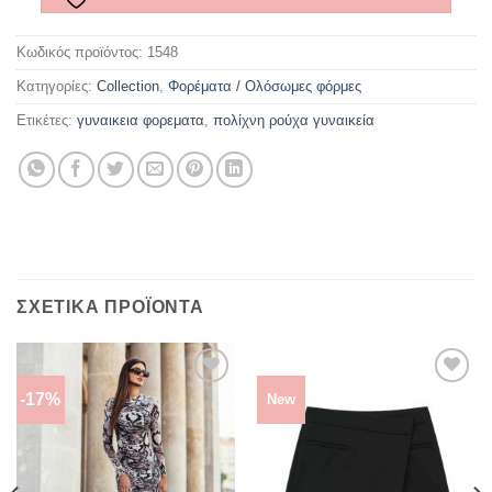
Κωδικός προϊόντος:
1548
Κατηγορίες:
Collection
,
Φορέματα / Ολόσωμες φόρμες
Ετικέτες:
γυναικεια φορεματα
,
πολίχνη ρούχα γυναικεία
ΣΧΕΤΙΚΆ ΠΡΟΪΌΝΤΑ
-17%
New
ΠΡΌΣΘΉΚΗ
ΠΡΌΣΘΉΚΗ
ΣΤΗΝ
ΣΤΗΝ
ΛΊΣΤΑ
ΛΊΣΤΑ