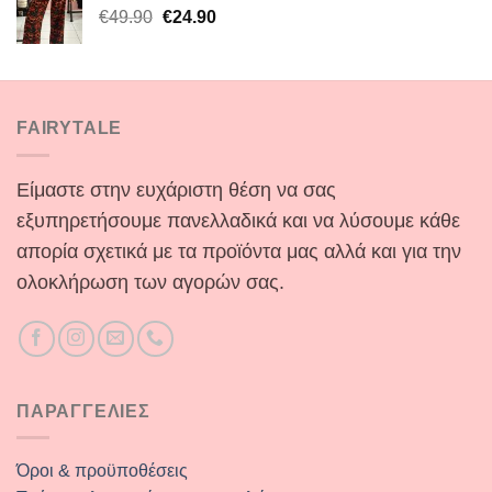
Original
Η
€
49.90
€
24.90
€29.90.
price
τρέχουσα
was:
τιμή
€49.90.
είναι:
€24.90.
FAIRYTALE
Είμαστε στην ευχάριστη θέση να σας
εξυπηρετήσουμε πανελλαδικά και να λύσουμε κάθε
απορία σχετικά με τα προϊόντα μας αλλά και για την
ολοκλήρωση των αγορών σας.
ΠΑΡΑΓΓΕΛΙΕΣ
Όροι & προϋποθέσεις