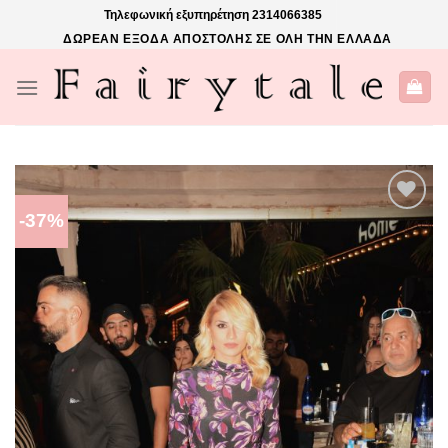
Skip
Τηλεφωνική εξυπηρέτηση
2314066385
to
ΔΩΡΕΑΝ ΕΞΟΔΑ ΑΠΟΣΤΟΛΗΣ ΣΕ ΟΛΗ ΤΗΝ ΕΛΛΑΔΑ
content
-37%
ΠΡΌΣΘΉΚΗ
ΣΤΗΝ ΛΊΣΤΑ
ΕΠΙΘΥΜΙΏΝ