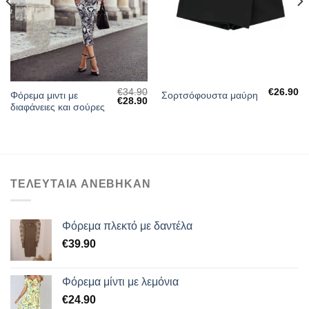
ΕΠΙΘΥΜΙΏΝ
ΕΠΙΘΥΜΙΏΝ
€
34.90
€
26.90
Φόρεμα μιντι με
Σορτσόφουστα μαύρη
Η
Original
Η
€
28.90
διαφάνειες και σούρες
τρέχουσα
price
τρέχουσα
τιμή
was:
τιμή
ίναι:
€34.90.
είναι:
€34.90.
€28.90.
ΤΕΛΕΥΤΑΙΑ ΑΝΕΒΗΚΑΝ
Φόρεμα πλεκτό με δαντέλα
€
39.90
Φόρεμα μίντι με λεμόνια
€
24.90