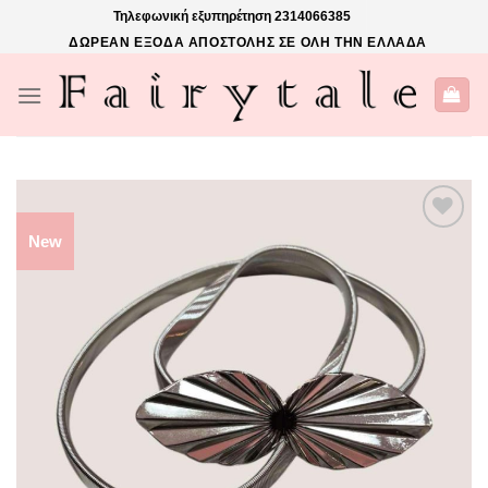
Skip
Τηλεφωνική εξυπηρέτηση
2314066385
to
ΔΩΡΕΑΝ ΕΞΟΔΑ ΑΠΟΣΤΟΛΗΣ ΣΕ ΟΛΗ ΤΗΝ ΕΛΛΑΔΑ
content
New
ΠΡΌΣΘΉΚΗ
ΣΤΗΝ ΛΊΣΤΑ
ΕΠΙΘΥΜΙΏΝ