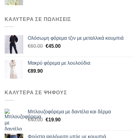
ΚΑΛΥΤΕΡΑ ΣΕ ΠΩΛΗΣΕΙΣ
Ολόσωμη φόρεμα τζιν με μεταλλικά κουμπιά
Original
Η
€
60.00
€
45.00
price
τρέχουσα
was:
τιμή
Μακρύ φόρεμα με λουλούδια
€60.00.
είναι:
€
89.90
€45.00.
ΚΑΛΥΤΕΡΑ ΣΕ ΨΗΦΟΥΣ
Μπλουζοφόρεμα με δαντέλα και δέρμα
Original
Η
€
40.00
€
19.90
price
τρέχουσα
was:
τιμή
Φούστα ψηλόμεση μπλε με κουμπιά