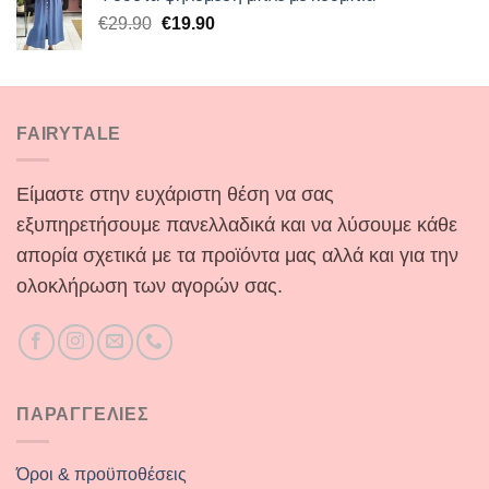
€40.00.
είναι:
Original
Η
€
29.90
€
19.90
€19.90.
price
τρέχουσα
was:
τιμή
€29.90.
είναι:
€19.90.
FAIRYTALE
Είμαστε στην ευχάριστη θέση να σας
εξυπηρετήσουμε πανελλαδικά και να λύσουμε κάθε
απορία σχετικά με τα προϊόντα μας αλλά και για την
ολοκλήρωση των αγορών σας.
ΠΑΡΑΓΓΕΛΙΕΣ
Όροι & προϋποθέσεις