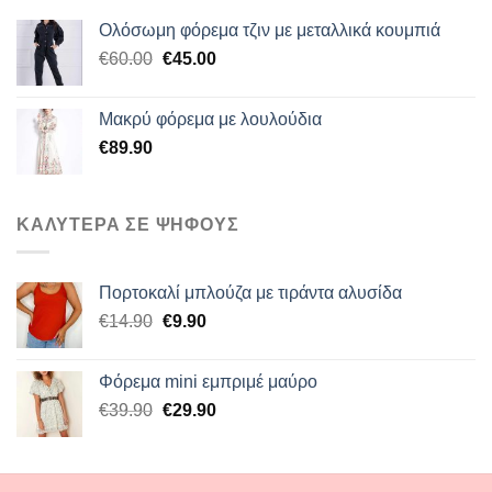
Ολόσωμη φόρεμα τζιν με μεταλλικά κουμπιά
Original
Η
€
60.00
€
45.00
price
τρέχουσα
was:
τιμή
Μακρύ φόρεμα με λουλούδια
€60.00.
είναι:
€
89.90
€45.00.
ΚΑΛΥΤΕΡΑ ΣΕ ΨΗΦΟΥΣ
Πορτοκαλί μπλούζα με τιράντα αλυσίδα
Original
Η
€
14.90
€
9.90
price
τρέχουσα
was:
τιμή
Φόρεμα mini εμπριμέ μαύρο
€14.90.
είναι:
Original
Η
€
39.90
€
29.90
€9.90.
price
τρέχουσα
was:
τιμή
€39.90.
είναι: