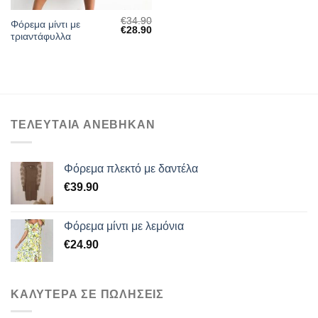
€
34.90
Φόρεμα μίντι με
Original
Η
€
28.90
τριαντάφυλλα
price
τρέχουσα
was:
τιμή
€34.90.
είναι:
€28.90.
ΤΕΛΕΥΤΑΙΑ ΑΝΕΒΗΚΑΝ
Φόρεμα πλεκτό με δαντέλα
€
39.90
Φόρεμα μίντι με λεμόνια
€
24.90
ΚΑΛΥΤΕΡΑ ΣΕ ΠΩΛΗΣΕΙΣ