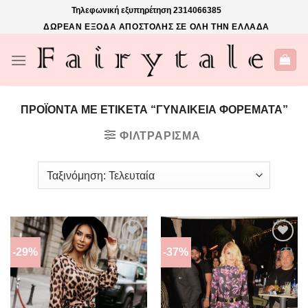
Skip
Τηλεφωνική εξυπηρέτηση
2314066385
to
ΔΩΡΕΑΝ ΕΞΟΔΑ ΑΠΟΣΤΟΛΗΣ ΣΕ ΟΛΗ ΤΗΝ ΕΛΛΑΔΑ
content
ΠΡΟΪΌΝΤΑ ΜΕ ΕΤΙΚΈΤΑ “ΓΥΝΑΙΚΕΙΑ ΦΟΡΕΜΑΤΑ”
ΦΙΛΤΡΆΡΙΣΜΑ
-29%
-37%
ΠΡΌΣΘΉΚΗ
ΠΡΌΣΘΉΚΗ
ΣΤΗΝ
ΣΤΗΝ
ΛΊΣΤΑ
ΛΊΣΤΑ