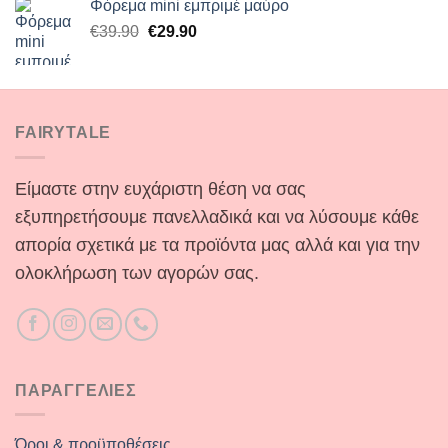
Φόρεμα mini εμπριμέ μαύρο
€14.90.
είναι:
Original
Η
€
39.90
€
29.90
€9.90.
price
τρέχουσα
was:
τιμή
€39.90.
είναι:
€29.90.
FAIRYTALE
Είμαστε στην ευχάριστη θέση να σας
εξυπηρετήσουμε πανελλαδικά και να λύσουμε κάθε
απορία σχετικά με τα προϊόντα μας αλλά και για την
ολοκλήρωση των αγορών σας.
ΠΑΡΑΓΓΕΛΙΕΣ
Όροι & προϋποθέσεις