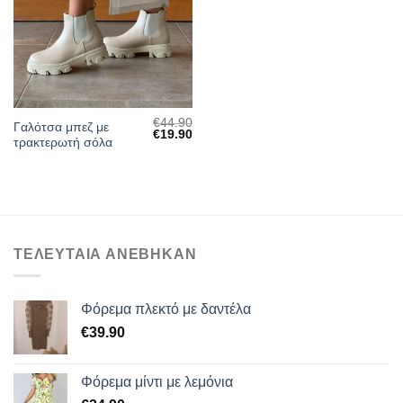
ΕΠΙΘΥΜΙΏΝ
€
44.90
Γαλότσα μπεζ με
Original
Η
€
19.90
τρακτερωτή σόλα
price
τρέχουσα
was:
τιμή
€44.90.
είναι:
€19.90.
ΤΕΛΕΥΤΑΙΑ ΑΝΕΒΗΚΑΝ
Φόρεμα πλεκτό με δαντέλα
€
39.90
Φόρεμα μίντι με λεμόνια