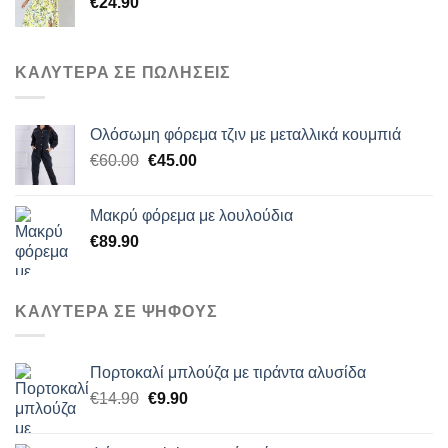
€
24.90
ΚΑΛΥΤΕΡΑ ΣΕ ΠΩΛΗΣΕΙΣ
Ολόσωμη φόρεμα τζιν με μεταλλικά κουμπιά
Original
Η
€
60.00
€
45.00
price
τρέχουσα
was:
τιμή
Μακρύ φόρεμα με λουλούδια
€60.00.
είναι:
€
89.90
€45.00.
ΚΑΛΥΤΕΡΑ ΣΕ ΨΗΦΟΥΣ
Πορτοκαλί μπλούζα με τιράντα αλυσίδα
Original
Η
€
14.90
€
9.90
price
τρέχουσα
was:
τιμή