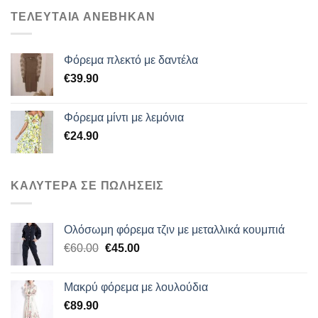
ΤΕΛΕΥΤΑΙΑ ΑΝΕΒΗΚΑΝ
Φόρεμα πλεκτό με δαντέλα
€
39.90
Φόρεμα μίντι με λεμόνια
€
24.90
ΚΑΛΥΤΕΡΑ ΣΕ ΠΩΛΗΣΕΙΣ
Ολόσωμη φόρεμα τζιν με μεταλλικά κουμπιά
Original
Η
€
60.00
€
45.00
price
τρέχουσα
was:
τιμή
Μακρύ φόρεμα με λουλούδια
€60.00.
είναι:
€
89.90
€45.00.