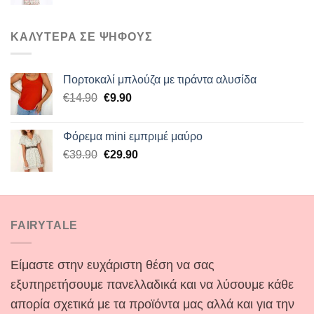
ΚΑΛΥΤΕΡΑ ΣΕ ΨΗΦΟΥΣ
Πορτοκαλί μπλούζα με τιράντα αλυσίδα
Original
Η
€
14.90
€
9.90
price
τρέχουσα
was:
τιμή
Φόρεμα mini εμπριμέ μαύρο
€14.90.
είναι:
Original
Η
€
39.90
€
29.90
€9.90.
price
τρέχουσα
was:
τιμή
€39.90.
είναι:
€29.90.
FAIRYTALE
Είμαστε στην ευχάριστη θέση να σας
εξυπηρετήσουμε πανελλαδικά και να λύσουμε κάθε
απορία σχετικά με τα προϊόντα μας αλλά και για την