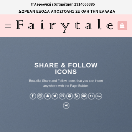
Skip
Τηλεφωνική εξυπηρέτηση
2314066385
to
ΔΩΡΕΑΝ ΕΞΟΔΑ ΑΠΟΣΤΟΛΗΣ ΣΕ ΟΛΗ ΤΗΝ ΕΛΛΑΔΑ
content
SHARE & FOLLOW
ICONS
Beautiful Share and Follow Icons that you can insert
anywhere with the Page Builder.