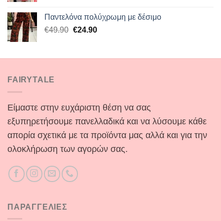
was:
τιμή
Παντελόνα πολύχρωμη με δέσιμο
€40.00.
είναι:
Original
Η
€
49.90
€
24.90
€29.90.
price
τρέχουσα
was:
τιμή
€49.90.
είναι:
€24.90.
FAIRYTALE
Είμαστε στην ευχάριστη θέση να σας
εξυπηρετήσουμε πανελλαδικά και να λύσουμε κάθε
απορία σχετικά με τα προϊόντα μας αλλά και για την
ολοκλήρωση των αγορών σας.
ΠΑΡΑΓΓΕΛΙΕΣ