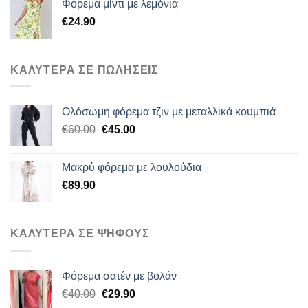
Φόρεμα μίντι με λεμόνια
€
24.90
ΚΑΛΥΤΕΡΑ ΣΕ ΠΩΛΗΣΕΙΣ
Ολόσωμη φόρεμα τζιν με μεταλλικά κουμπιά
Original
Η
€
60.00
€
45.00
price
τρέχουσα
was:
τιμή
Μακρύ φόρεμα με λουλούδια
€60.00.
είναι:
€
89.90
€45.00.
ΚΑΛΥΤΕΡΑ ΣΕ ΨΗΦΟΥΣ
Φόρεμα σατέν με βολάν
Original
Η
€
40.00
€
29.90
price
τρέχουσα