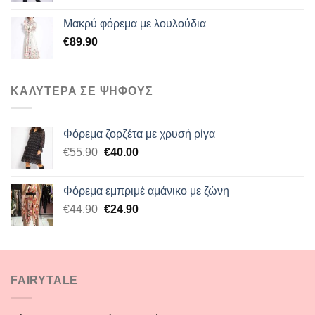
was:
τιμή
Μακρύ φόρεμα με λουλούδια
€60.00.
είναι:
€
89.90
€45.00.
ΚΑΛΥΤΕΡΑ ΣΕ ΨΗΦΟΥΣ
Φόρεμα ζορζέτα με χρυσή ρίγα
Original
Η
€
55.90
€
40.00
price
τρέχουσα
was:
τιμή
Φόρεμα εμπριμέ αμάνικο με ζώνη
€55.90.
είναι:
Original
Η
€
44.90
€
24.90
€40.00.
price
τρέχουσα
was:
τιμή
€44.90.
είναι:
€24.90.
FAIRYTALE