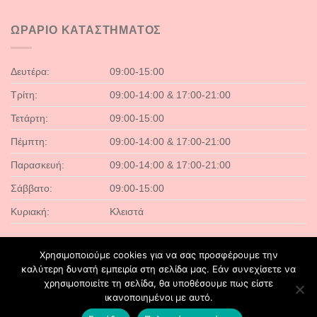
ΩΡΑΡΙΟ ΚΑΤΑΣΤΗΜΑΤΟΣ
Δευτέρα:
09:00-15:00
Τρίτη:
09:00-14:00 & 17:00-21:00
Τετάρτη:
09:00-15:00
Πέμπτη:
09:00-14:00 & 17:00-21:00
Παρασκευή:
09:00-14:00 & 17:00-21:00
Σάββατο:
09:00-15:00
Κυριακή:
Κλειστά
Χρησιμοποιούμε cookies για να σας προσφέρουμε την
καλύτερη δυνατή εμπειρία στη σελίδα μας. Εάν συνεχίσετε να
χρησιμοποιείτε τη σελίδα, θα υποθέσουμε πως είστε
ικανοποιημένοι με αυτό.
CONTACT