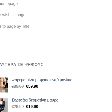
 homepage
o wishlist page
s to page by Title.
ΛΥΤΕΡΑ ΣΕ ΨΗΦΟΥΣ
Φόρεμα μίντι με φουσκωτά μανίκια
Original
Η
€
80.00
€
59.90
price
τρέχουσα
was:
τιμή
Σορτσάκι δερματίνη μαύρο
€80.00.
είναι:
Original
Η
€
28.90
€
19.90
€59.90.
price
τρέχουσα