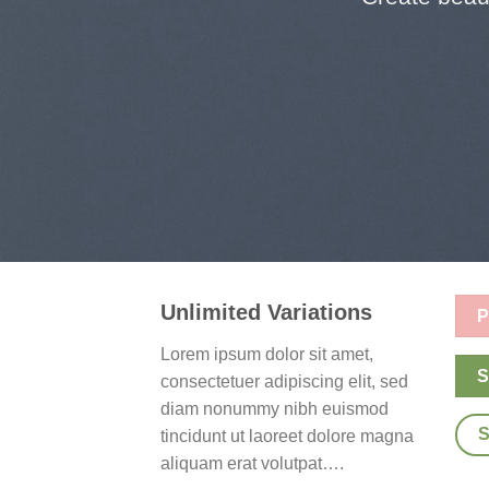
Unlimited Variations
P
Lorem ipsum dolor sit amet,
S
consectetuer adipiscing elit, sed
diam nonummy nibh euismod
tincidunt ut laoreet dolore magna
aliquam erat volutpat….