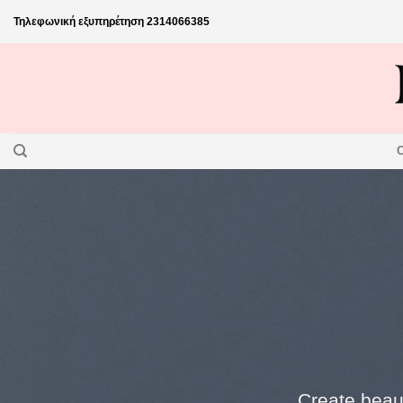
Skip
Τηλεφωνική εξυπηρέτηση
2314066385
to
content
Create beaut