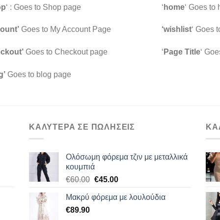
op
‘ : Goes to Shop page
‘
home
‘ Goes to
ount’
Goes to My Account Page
‘wishlist
‘ Goes t
ckout’
Goes to Checkout page
‘
Page Title
‘ Goe
g’
Goes to blog page
ΚΑΛΥΤΕΡΑ ΣΕ ΠΩΛΗΣΕΙΣ
ΚΑ
Ολόσωμη φόρεμα τζιν με μεταλλικά
κουμπιά
Original
Η
€
60.00
€
45.00
price
τρέχουσα
Μακρύ φόρεμα με λουλούδια
was:
τιμή
€
89.90
€60.00.
είναι: