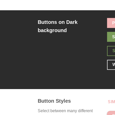
Buttons on Dark
P
background
S
W
Button Styles
SI
Select between many different