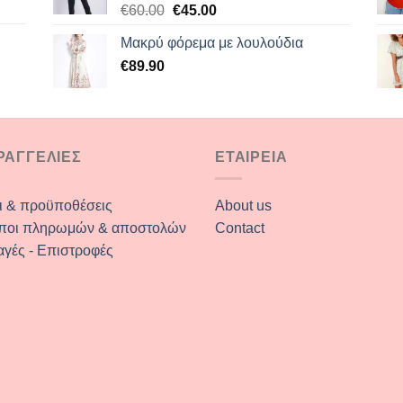
Original
Η
€
60.00
€
45.00
price
τρέχουσα
Μακρύ φόρεμα με λουλούδια
was:
τιμή
€
89.90
€60.00.
είναι:
€45.00.
ΡΑΓΓΕΛΙΕΣ
ΕΤΑΙΡΕΙΑ
ι & προϋποθέσεις
About us
ποι πληρωμών & αποστολών
Contact
αγές - Επιστροφές