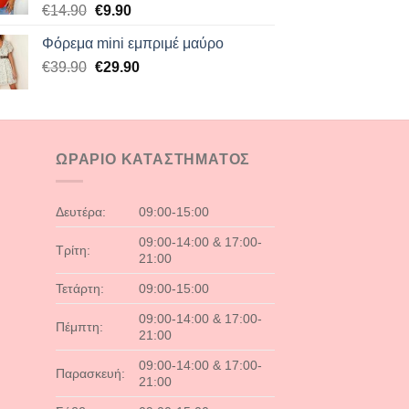
Original
Η
€
14.90
€
9.90
price
τρέχουσα
Φόρεμα mini εμπριμέ μαύρο
was:
τιμή
Original
Η
€
39.90
€14.90.
€
29.90
είναι:
price
τρέχουσα
€9.90.
was:
τιμή
€39.90.
είναι:
€29.90.
ΩΡΑΡΙΟ ΚΑΤΑΣΤΗΜΑΤΟΣ
Δευτέρα:
09:00-15:00
09:00-14:00 & 17:00-
Τρίτη:
21:00
Τετάρτη:
09:00-15:00
09:00-14:00 & 17:00-
Πέμπτη:
21:00
09:00-14:00 & 17:00-
Παρασκευή:
21:00