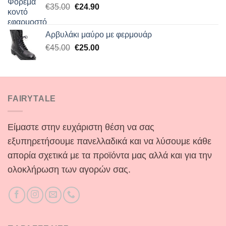
Original
Η
€
35.00
€
24.90
price
τρέχουσα
was:
τιμή
Αρβυλάκι μαύρο με φερμουάρ
€35.00.
είναι:
Original
Η
€
45.00
€
25.00
€24.90.
price
τρέχουσα
was:
τιμή
€45.00.
είναι:
€25.00.
FAIRYTALE
Είμαστε στην ευχάριστη θέση να σας
εξυπηρετήσουμε πανελλαδικά και να λύσουμε κάθε
απορία σχετικά με τα προϊόντα μας αλλά και για την
ολοκλήρωση των αγορών σας.