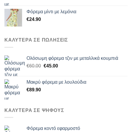
Φόρεμα μίντι με λεμόνια
€
24.90
ΚΑΛΥΤΕΡΑ ΣΕ ΠΩΛΗΣΕΙΣ
Ολόσωμη φόρεμα τζιν με μεταλλικά κουμπιά
Original
Η
€
60.00
€
45.00
price
τρέχουσα
was:
τιμή
Μακρύ φόρεμα με λουλούδια
€60.00.
είναι:
€
89.90
€45.00.
ΚΑΛΥΤΕΡΑ ΣΕ ΨΗΦΟΥΣ
Φόρεμα κοντό εφαρμοστό