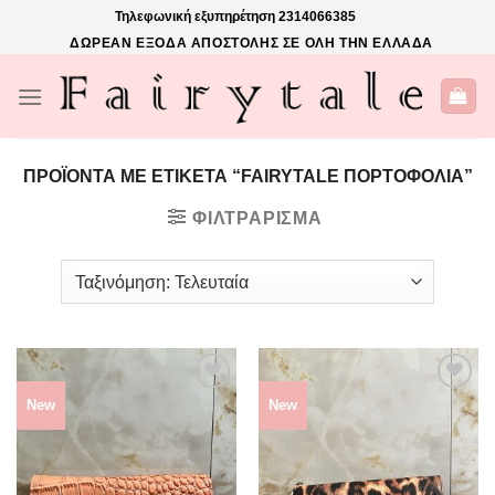
Skip
Τηλεφωνική εξυπηρέτηση
2314066385
to
ΔΩΡΕΑΝ ΕΞΟΔΑ ΑΠΟΣΤΟΛΗΣ ΣΕ ΟΛΗ ΤΗΝ ΕΛΛΑΔΑ
content
ΠΡΟΪΌΝΤΑ ΜΕ ΕΤΙΚΈΤΑ “FAIRYTALE ΠΟΡΤΟΦΟΛΙΑ”
ΦΙΛΤΡΆΡΙΣΜΑ
New
New
ΠΡΌΣΘΉΚΗ
ΠΡΌΣΘΉΚΗ
ΣΤΗΝ
ΣΤΗΝ
ΛΊΣΤΑ
ΛΊΣΤΑ