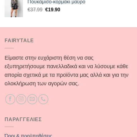
Πουκάμισο-κορμάκι μαύρο
€44.90.
είναι:
Original
Η
€
37.99
€
19.90
€29.90.
price
τρέχουσα
was:
τιμή
€37.99.
είναι:
€19.90.
FAIRYTALE
Είμαστε στην ευχάριστη θέση να σας
εξυπηρετήσουμε πανελλαδικά και να λύσουμε κάθε
απορία σχετικά με τα προϊόντα μας αλλά και για την
ολοκλήρωση των αγορών σας.
ΠΑΡΑΓΓΕΛΙΕΣ
Όροι & προϋποθέσεις