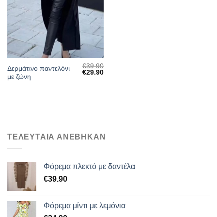
ΕΠΙΘΥΜΙΏΝ
€
39.90
Δερμάτινο παντελόνι
Original
Η
€
29.90
με ζώνη
price
τρέχουσα
was:
τιμή
€39.90.
είναι:
€29.90.
ΤΕΛΕΥΤΑΙΑ ΑΝΕΒΗΚΑΝ
Φόρεμα πλεκτό με δαντέλα
€
39.90
Φόρεμα μίντι με λεμόνια