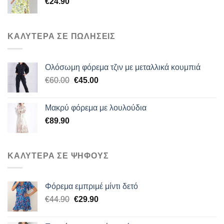
€
24.90
ΚΑΛΥΤΕΡΑ ΣΕ ΠΩΛΗΣΕΙΣ
Ολόσωμη φόρεμα τζιν με μεταλλικά κουμπιά
Original
Η
€
60.00
€
45.00
price
τρέχουσα
was:
τιμή
Μακρύ φόρεμα με λουλούδια
€60.00.
είναι:
€
89.90
€45.00.
ΚΑΛΥΤΕΡΑ ΣΕ ΨΗΦΟΥΣ
Φόρεμα εμπριμέ μίντι δετό
Original
Η
€
44.90
€
29.90
price
τρέχουσα
was:
τιμή