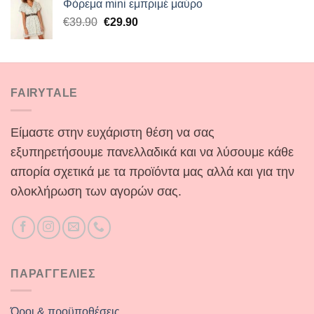
Φόρεμα mini εμπριμέ μαύρο
€14.90.
είναι:
Original
Η
€
39.90
€
29.90
€9.90.
price
τρέχουσα
was:
τιμή
€39.90.
είναι:
€29.90.
FAIRYTALE
Είμαστε στην ευχάριστη θέση να σας
εξυπηρετήσουμε πανελλαδικά και να λύσουμε κάθε
απορία σχετικά με τα προϊόντα μας αλλά και για την
ολοκλήρωση των αγορών σας.
ΠΑΡΑΓΓΕΛΙΕΣ
Όροι & προϋποθέσεις