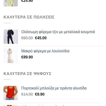
€
24.90
ΚΑΛΥΤΕΡΑ ΣΕ ΠΩΛΗΣΕΙΣ
Ολόσωμη φόρεμα τζιν με μεταλλικά κουμπιά
Original
Η
€
60.00
€
45.00
price
τρέχουσα
was:
τιμή
Μακρύ φόρεμα με λουλούδια
€60.00.
είναι:
€
89.90
€45.00.
ΚΑΛΥΤΕΡΑ ΣΕ ΨΗΦΟΥΣ
Πορτοκαλί μπλούζα με τιράντα αλυσίδα
Original
Η
€
14.90
€
9.90
price
τρέχουσα
was:
τιμή