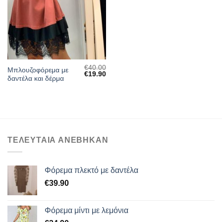
ΕΠΙΘΥΜΙΏΝ
€
40.00
Μπλουζοφόρεμα με
Original
Η
€
19.90
δαντέλα και δέρμα
price
τρέχουσα
was:
τιμή
€40.00.
είναι:
€19.90.
ΤΕΛΕΥΤΑΙΑ ΑΝΕΒΗΚΑΝ
Φόρεμα πλεκτό με δαντέλα
€
39.90
Φόρεμα μίντι με λεμόνια