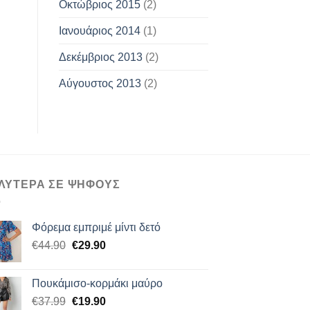
Οκτώβριος 2015
(2)
Ιανουάριος 2014
(1)
Δεκέμβριος 2013
(2)
Αύγουστος 2013
(2)
ΛΥΤΕΡΑ ΣΕ ΨΗΦΟΥΣ
Φόρεμα εμπριμέ μίντι δετό
Original
Η
€
44.90
€
29.90
price
τρέχουσα
was:
τιμή
Πουκάμισο-κορμάκι μαύρο
€44.90.
είναι:
Original
Η
€
37.99
€
19.90
€29.90.