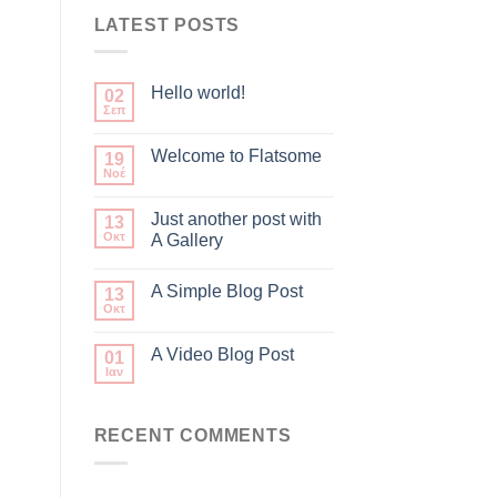
LATEST POSTS
Hello world!
02
Σεπ
Welcome to Flatsome
19
Νοέ
Just another post with
13
Οκτ
A Gallery
A Simple Blog Post
13
Οκτ
A Video Blog Post
01
Ιαν
RECENT COMMENTS