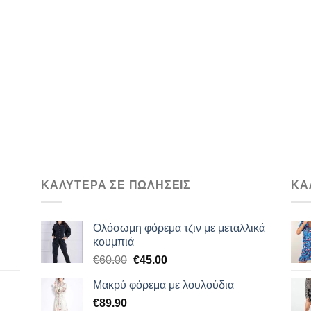
ΚΑΛΥΤΕΡΑ ΣΕ ΠΩΛΗΣΕΙΣ
ΚΑ
Ολόσωμη φόρεμα τζιν με μεταλλικά
κουμπιά
Original
Η
€
60.00
€
45.00
price
τρέχουσα
Μακρύ φόρεμα με λουλούδια
was:
τιμή
€
89.90
€60.00.
είναι: